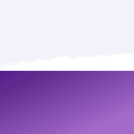
магазини за кількома тисячами ключів.
Це забезпечує потік перших відвідувачів вже
через 3 місяці після початку робіт та створює
умови для прискореного зростання позицій у
видачі пошукових систем.