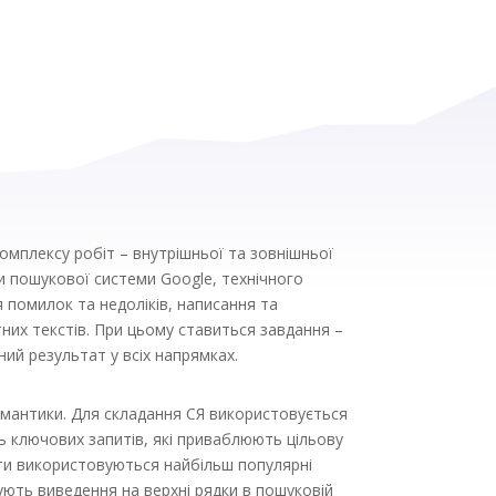
мплексу робіт – внутрішньої та зовнішньої
ги пошукової системи Google, технічного
 помилок та недоліків, написання та
их текстів. При цьому ставиться завдання –
ий результат у всіх напрямках.
емантики. Для складання СЯ використовується
ь ключових запитів, які приваблюють цільову
ти використовуються найбільш популярні
ють виведення на верхні рядки в пошуковій