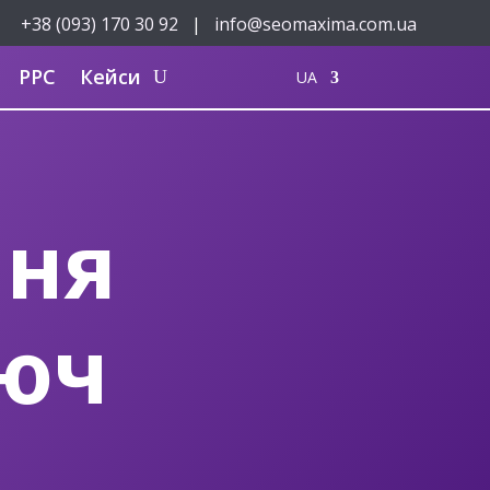
+38 (093) 170 30 92
|
info@seomaxima.com.ua
PPC
Кейси
UA
ння
люч