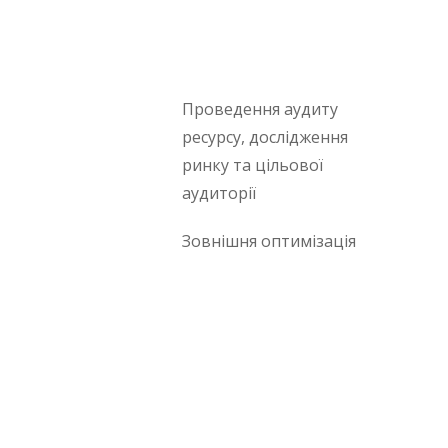
Проведення аудиту
ресурсу, дослідження
ринку та цільової
аудиторії
Зовнішня оптимізація
Це конкретний набір завдань, які 