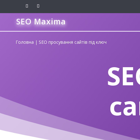
SEO Maxima
Головна
|
SEO просування сайтів під ключ
SE
са