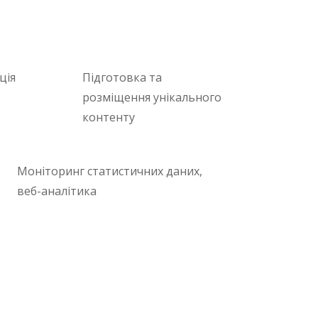
ція
Підготовка та
розміщення унікального
контенту
Моніторинг статистичних даних,
веб-аналітика
тись в залежності від особливостей