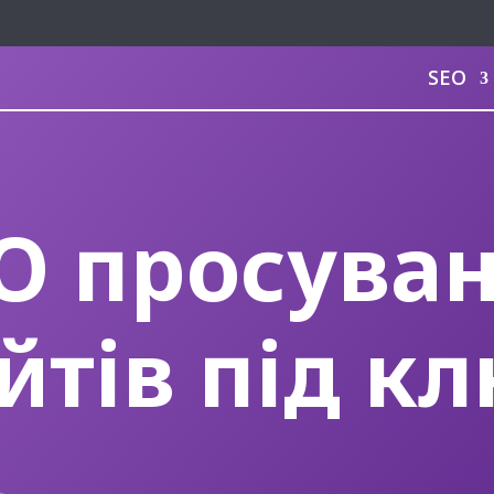
SEO
O просува
йтів під к