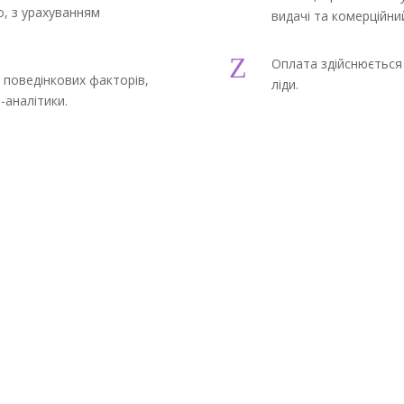
о, з урахуванням
видачі та комерційний
Z
Оплата здійснюється н
 поведінкових факторів,
ліди.
-аналітики.