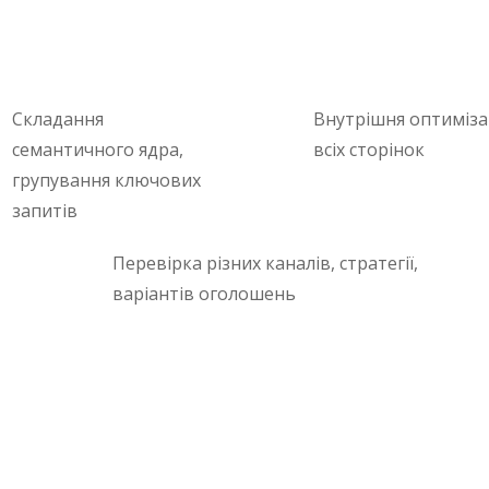
Складання
Внутрішня оптиміза
семантичного ядра,
всіх сторінок
групування ключових
запитів
Перевірка різних каналів, стратегії,
варіантів оголошень
вирішують фахівці нашої компанії. Список може змінюва
проекту та поставлених цілей.