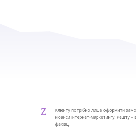
Z
Клієнту потрібно лише оформити замо
нюанси інтернет-маркетингу. Решту – в
фахівці.