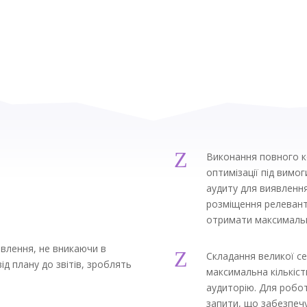
Z
Виконання повного ко
оптимізації під вимо
аудиту для виявлення
розміщення релевантн
отримати максимальн
влення, не вникаючи в
Z
Складання великої с
ід плану до звітів, зроблять
максимальна кількіст
аудиторію. Для робо
запити, що забезпечу